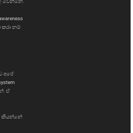
ල් වෙන්නේ.
awareness
e කරා නම්
 ට අපේ
system
්. ඒ
ඒ කියන්නේ