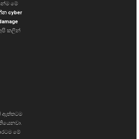
යෙන්ම මේ
්න cyber
 damage
අපි කලින්
නේ ඇත්තටම
 තියෙනවා.
පාරටම මේ