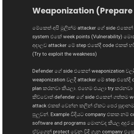
Weaponization (Prepare 
මේකෙත් අපි මුලින්ම attacker ගේ side එකෙන්
system එකේ week points (Vulnerability) මො
අදාලව attacker මේ step එකේදී code එකක් හ
(Try to exploit the weakness)
Defender ගේ side එකෙන් weaponization ව
weaponization වලදී attacker මේ step එකේද
plan කරනවා කියලා. එහෙම එයලා try කරනවා 
කිව්වොත් defender ගේ side එකෙන් ගත්තම we
attack එකක් වෙන්න කලින් ඒකට පෙර සූදානමක
පුලුවන්. Example විදියට company එකක නම්
software and programs මොනවද කියල අදුර ගෙ
ඒවගෙන් protect වෙන විදි ගැන company එක