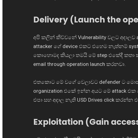
Delivery (Launch the ope
අපි කලින් කිව්වනේ Vulnerability වලට අදාලව
attacker ගේ device එකට එහෙම නැත්නම් s
කොහොමද කියලා තමයි මේ step එකේදී කතා කර
email through operation launch කරනවා.
එතකොට මේ වගේ වෙලාවට defender ට මොනවද
organization එකේ ඉන්න අයට මේ attack එක ග
එපා සහ අදාල නැති USD Drives click කරන්න එ
Exploitation (Gain acces