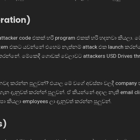
ration)
 attacker code එකක් හරි program එකක් හරි හදනවා කියලා. 
ystem එකට යවන්නේ එහෙම නැත්නම් attack එක launch කරන
න්නේ. මේකෙදී ගොඩක් වෙලාවට attackers USD Drives thr
 කරන්න පුලුවන්? එයාල මේ වගේ අවස්තා වලදී company
ැන දැනුවත් කරන්න් පුලුවන්. ඒ කියන්නේ අදාල නැති email c
පා කියලා employees ලා දැනුවත් කරන්න පුලුවන්.
s)