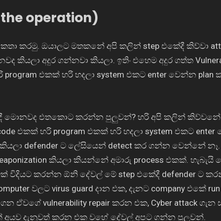
the operation)
 කතා කරමු. ඔයාලට මතකනේ අපි කලින් step එකේදී කිව්වා att
නවද කියලා අදුර ගන්නවා කියලා. ඉතිං එහෙම අදුර ගත්ත Vulnera
රි program එකක් හරි හදලා system එකට enter වෙන්න plan
ලදී මොනවද එතකොට කරන්න පුලුවන්? හරි අපි කලින් කිව්වනේ
ී code එකක් හරි program එකක් හරි හදලා system එකට enter
කියලා defender ට ලේසියෙන් detect කර ගන්න වෙන්නේ නෑ
aponization කියලා කියන්නේ අමාරු process එකක්. හැබැයි 
් විදියට කරන්න ඕනි දේවල් මේ step එකේදී defender ට ක
 computer වලට virus guard දාන එක, දැනට company එකේ ru
න ඒවගේ vulnerability repair කරන එක, Cyber attack ගැන
ේ අයව දැනුවත් කරන එක වහේ දේවල් අපට ගන්න පුලුවන්.