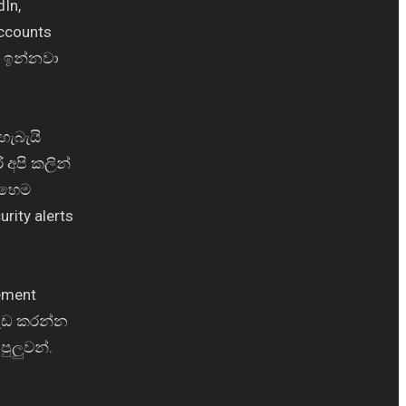
In,
ccounts
න ඉන්නවා
හැබැයි
 අපි කලින්
එහෙම
ity alerts
ement
වැඩ කරන්න
ුලුවන්.