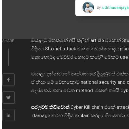
udithasanjay
By
January 
ඔයාලට මතකනේ අපි කලින් article එකෙන් Stuxn
SHARE
විදියට Stuxnet attack එක ගොඩක් හොදට pla
කොහොමද මෙච්චර හොදට කරේ? මේකට use කරප
ඔයාලා දන්නවනේ තාක්ශනයේ දියුණුවත් එක්
ඒ නිසා මේ වෙනකොට national security and cr
ලෝකෙම කතා වෙන method එකක් තමයි Cyber 
සරලවම
කිව්වොත්
Cyber Kill chain එකේ at
damage කරන විදිය explain කරලා තියෙනවා. 