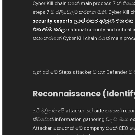
Cyber Kill chain එකේ main process 7 ක් තිය
steps 7 ම පිලිවෙලට කරන්න ඕනි. Cyber Kill 
security experts ලගේ එකම අරමුණ එක එක s
එක අවම කරලා
national security and critica
කතා කරානේ Cyber Kill chain එකේ main proc
දැන් අපි මේ Steps attacker ට සහ Defender ට
Reconnaissance (Identify
හරි මුලිනම් අපි attacker ගේ side එකෙන් r
කිව්වොත් information gathering වලට. ඔයා
Attacker කෙනෙක් මේ company එකේ CEO ගේ