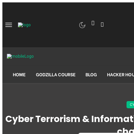
HOME
GODZILLA COURSE
BLOG
HACKER HO
C
Cyber Terrorism & Informatio
cha