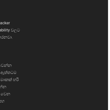
acker
bility වලට
 කරනවා.
 වෙන්න
. ඇත්තටම
මොකක් හරි
රන්න
n වෙන
 සහ