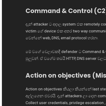
Command & Control (C2
දැන් attacker ට අදාල system එක remotely 
victim ගේ device එක අතර two way communi
වෙන්නේ web, DNS, email protocol හරහා.
මේ වගේ වෙලාවකදී defender ට Command & C
පුලුවන්. ඒ වගේම තමයි HTTP, DNS server වලට 
Action on objectives (Mi
Action on objectives කියලා කියන්නේ last 
අල්ලගෙන එවරයි. දැන් attackers ලා දෙන c
Collect user credentials, privilege escalatio