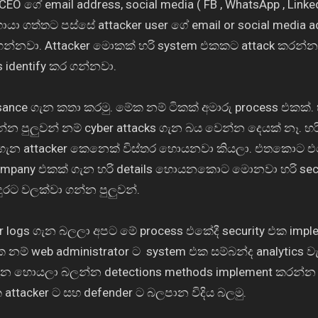
O ගේ email address, social media ( FB , WhatsApp , Linked
ා ගත්තට පස්සේ attacker user ගේ email or social media a
 ගන්නවා. Attacker මොකක් හරි system එකකට attack කරන්
 identify කර ගන්නවා.
sance ගැන කතා කරමු. මේක නම් ටිකක් අමාරු process එකක්. 
 පුලුවන් නම් cyber attacks ගැන බය වෙන්න දෙයක් නෑ. හරි
ගැන attacker කෙනෙක් විස්තර හොයනවා කියලා. එතකොට 
ompany එකක් ගැන හරි details හොයනකොට මොනවා හරි secur
රට වලක්වා ගන්න පුලුවන්.
tor logs ගැන බලලා අපට මේ process එකේදී security එක impl
නම් web administrator ට system එක සම්බන්ද analytics 
 ගැන හොයලා බලන්න detections methods implement කරන්න ප
ක attacker ට සහ defender ට බලපාන විදිය බලමු.