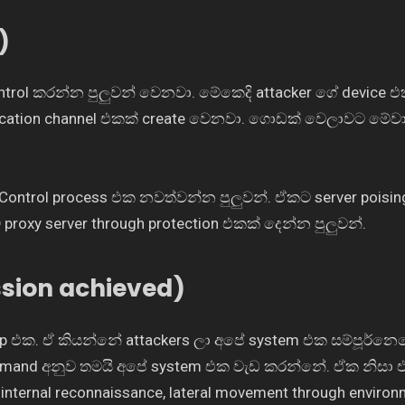
)
control කරන්න පුලුවන් වෙනවා. මේකෙදි attacker ගේ device
cation channel එකක් create වෙනවා. ගොඩක් වෙලාවට මේවා
ontrol process එක නවත්වන්න පුලුවන්. ඒකට server poisi
proxy server through protection එකක් දෙන්න පුලුවන්.
ssion achieved)
step එක. ඒ කියන්නේ attackers ලා අපේ system එක සම්පූර්න
ommand අනුව තමයි අපේ system එක වැඩ කරන්නේ. ඒක නිසා 
n , internal reconnaissance, lateral movement through environ