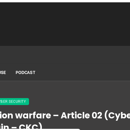
USE
PODCAST
YBER SECURITY
n warfare – Article 02 (Cyber
in – CKC)