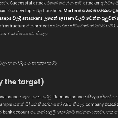
ෙනවා. Successful attack එකක් කරන්න නම් attacker අනිවාර්‍
chain එක develop කරපු Lockheed
Martin සහ මේ වෙකොට ඉන
teps වලදී attackers ලගෙන් system වලට වෙන්න පුලුවන්
l infrastructure එක protect කරන එක කිව්වොත් හරියටම හර්‍රි. 
ess 7 ක් තියෙනවා කියලා.
 බලා පාන විදිය ගැන කතා කරමු
 the target)
econnaissance ගැන කතා කරමු. Reconnaissance කියලා කියන්
 example එකක් විදියට හිතන්නකෝ ABC කියලා company එකක්
 bank account එකෙන් සල්ලි හොරකම් කරන්න යනවා. එක 