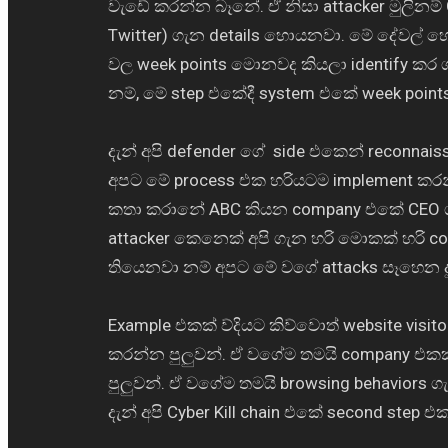
වැඩේ කරන්න බෑනේ. ඒ නිසා attacker මුලිනම් CE
Twitter) ගැන details හොයනවා. මේ දේවල් හොය
වල week points මොනවද කියලා identify කර
නම්, මේ step එකේදී system එකේ week points
දැන් අපි defender ගේ side එකෙන් reconnais
අපට මේ process එක හරියටම implement කරන්න
කතා කරානේ ABC කියන company එකේ CEO 
attacker කෙනෙක් අපි ගැන හරි මොකක් හරි c
තියෙනවා නම් අපට මේ වගේ attacks සෑහෙන දු
Example එකක් ව්දියට කිව්වොත් website visi
කරන්න පුලුවන්. ඒ වගේම තමයි company එකක 
පුලුවන්. ඒ වගේම තමයි browsing behaviors
දැන් අපි Cyber Kill chain එකේ second step එ