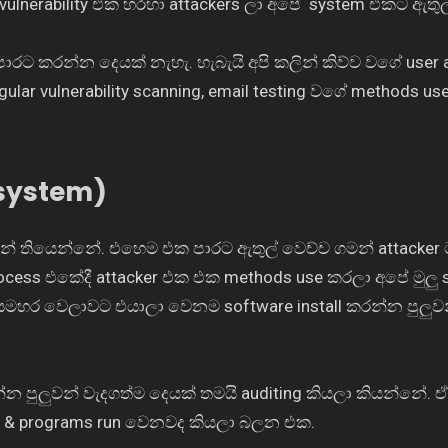
vulnerability එක හරහා attackers ලා අපේ system එකට ඇතු
ට කරන්න දෙයක් නැහැ. හැබැයි අපි කලින් කිව්ව වගේ user 
gular vulnerability scanning, email testing වගේ methods us
 system)
නේ තියෙන්නේ. එහෙම එක පාරට ඇතුල් වෙච්ච ගමන් attacker
cess එකේදී attacker එක එක methods use කරලා අපේ මුලු 
හර වෙලාවට එයාලා වෙනම software install කරන්න පුලුවන
න පුලුවන් වැදගත්ම දෙයක් තමයි auditing කියලා කියන්නේ. 
e & programs run වෙනවද කියලා බලන එක.