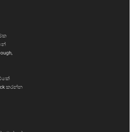
මේක
්නේ
ough,
 එකේ
lick කරන්න