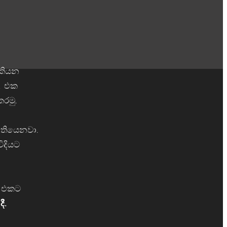
 කියන
ck එක
රමු.
 තියෙනවා.
ිදියට
m එකට
1
දී
.