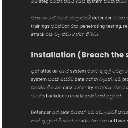
මේ step එකේදී තමයි අපේ system එකේ තිබ්බ 
එතකොට ඒ වගේ වෙලාවකදී defender ට එක පාර
trainings පවත්වන එක, penetrating testing, re
attack එක වලක්වා ගන්න තිබ්බා.
Installation (Breach the
දැන් attacker අපේ system එකට ඇතුල් වෙලා
system එකේ සේරම data ගන්න බෑනේ. මේ pro
එකේම තියෙන data ගන්න try කරනවා. ඒකට සම
වගේම backdoors create කරන්නත් පුලුවන්.
Defender ගේ side එකෙන් මේ වෙලාවෙදී කරන්
අපේ දැනුවත් වීමෙන් තොරව එක එක softwar