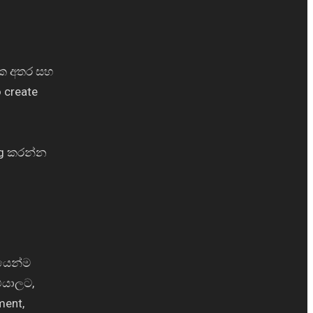
 එක අතර සහ
 create
ng කරන්න
ෙයෙන්ම
එයාලට,
ment,