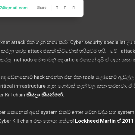
a2@gmail.com
Share
16, 2023
729 views
0
et attack එක ගැන කතා කරා. Cyber security specialist ලා
n කරලා කරපු attack එකක් කිව්වොත් හරියටම හරි. මේ atta
ු methods මොනවද? අද article එකෙන් අපි ඒ ගැන කතා ක
ක අද වෙනකොට hack කරන්න එක එක tools ලෝකෙට ඇවිල්ල
itical infrastructure ගැන ගොඩක් තැන් වල කතා කරනවා. ඒ ව
Kill chain
කියලා කියන්නේ.
tacker කෙනෙක් අපේ system එකට enter වෙන විදිය සහ syste
Cyber Kill chain එක හොයා ගත්තේ
Lockheed Martin
ඒ
201