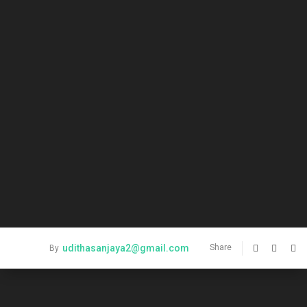
udithasanjaya2@gmail.com
Share
By