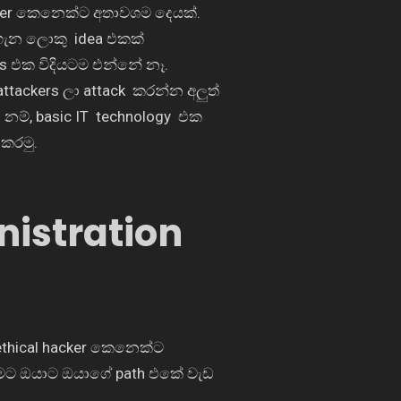
ter
කෙනෙක්ට අතාවශම දෙයක්.
 ගැන ලොකු
idea
එකක්
ks
එක විදියටම එන්නේ නෑ.
attackers
ලා
attack
කරන්න අලුත්
 නම්
, basic IT technology
එක
 කරමු.
istration
ethical hacker කෙනෙක්ට
රමට ඔයාට ඔයාගේ
path
එකේ වැඩ