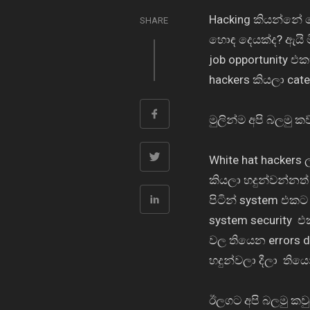
Hacking කියන්නේ
ම
SHARE
හොඳ
දෙයක්ද
?
ඇයි ම
job opportunity
එකක
hackers කියලා
cate
මුලින්ම අපි බලමු ක
White hat hackers
කියලා හදුන්වන්නත් 
පිටින්
system එකට
system security
එ
වල තියෙන
errors 
හදුන්වලා දීලා
තියෙ
ඊලගට අපි බලමු කව