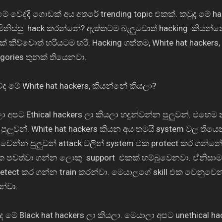
ේ වෙද්දී ගොඩක් අය අතරේ
trending topic
එකක්. කවුද මේ
ha
ිනිස්සු
hack
කරන්නේ
?
ඇත්තටම බැලුවොත්
hacking
කියන්න
් කිව්වොත් හරියටම හරි.
Hacking
ගත්තම
, White hat hackers
gories තුනක්
තියෙනවා.
ව්ද මේ
White hat hackers,
කියන්නේ කියලා
?
ලා අපට
Ethical hackers
ලා කියලා හදුන්වන්න පුලුවන්. එහෙම
පුලුවන්.
White hat hackers
කියන අය තමයි
system වල
තියෙන
වෙන්න පුලුවන්
attack
වලින්
system එක
protect කර
ගන්නේ
ක පවත්වා ගන්න ලොකු
support
එකක් හම්බුවෙනවා. ඒනිසා
detect
කර ගන්න
train
කරන්වා. මෙයාලගේ
skill
එක වෙනුවෙන
න්වා.
ුද මේ
Black hat hackers
ලා කියලා. මෙයාලා අපට
unethical h