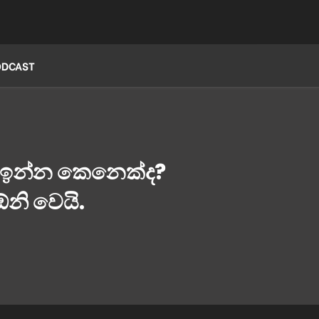
ODCAST
 ඉන්න කෙනෙක්ද?
නි වෙයි.