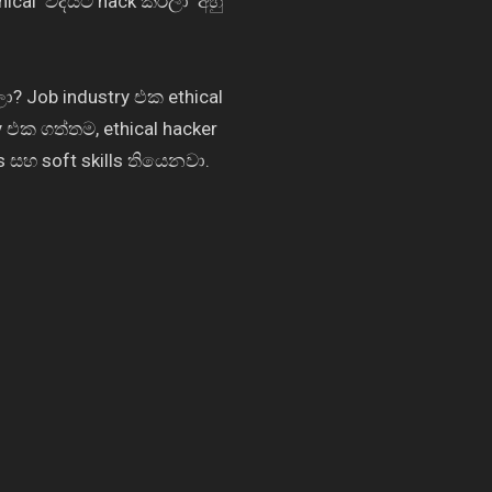
hical
විදියට
hack
කරලා
අහු
ලා
? Job industry එක
ethical
ry එක
ගත්තම
, ethical hacker
ls
සහ
soft skills
තියෙනවා.