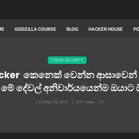
ME
GODZILLA COURSE
BLOG
HACKER HOUSE
P
CYBER SECURITY
hacker කෙනෙක් වෙන්න ආසාවෙන්
මේ දේවල් අනිවාර්යයෙන්ම ඔයාට ඕ
October 18, 2019
1071 views
0