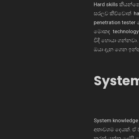
Hard skills
කියන්
සරලව කිව්වොත්
ha
penetration tester
මොකද
technolog
විදි හොයා ගන්නවා.
ඔයා දැන ගෙන ඉන්
System
System knowledg
අතාවශම දෙයක්. ඒ
කරන් යන්න ලේසි ව