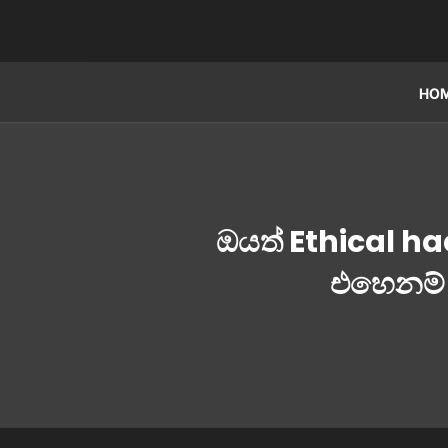
HO
ඔයත් Ethical 
එහෙනම් 