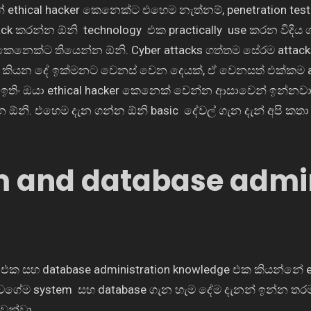
නේ
ethical hacker
කෙනෙක්ට එහෙම නැත්නම්
, penetration tes
ck
කරන්න ඕනි
technology
එක
practically use
කරන විදිය
කෙනෙක්ට තියෙන්න ඕනි.
Cyber attacks
ගත්තම
සේරම
attac
y
කියන දේ ඉක්මනට වෙනස් වෙන දෙයක්
,
ඒ වෙනසත් එක්කම
 ඉතිං ඔයා
ethical hacker
කෙනෙක් වෙන්න ආසාවෙන් ඉන්නවා
න ඕනි. එහෙම දැන ගන්න ඕනි
basic
දේවල් ගැන දැන් අපි කතා
 and database admin
e එක
සහ
database administration knowledge එක
කියන්නේ
 වගේම
system
සහ
database
ගැන හැම දේම දැනන් ඉන්න ත
ෙන්වා.