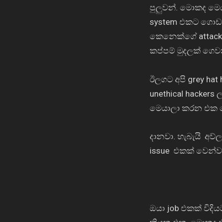
පුලුවන්. මොකද මෙ
system එකට
ගොඩක්
කෙනෙක්ගේ
attac
කප්පම් මුදලක් ගෙව
ඊලගට අපි
grey hat
unethical hackers
ල
මෙයාලා කරන එක හ
දානවා. හැබැයි
අව්
issue
එකක් වෙන්ව
ඔයා
job
එකක් විදි