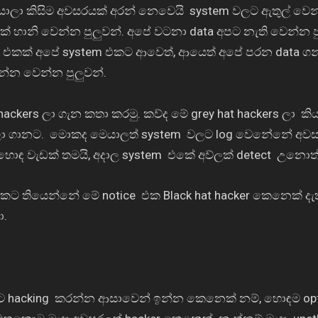
යාලා කිසිම අවසරයක් අරන් නෙවෙයි
system
වලට ඇතුල් වෙ
 හානි වෙන්න පුලුවන්. අපේ වටනා
data
අපට නැති වෙන්න ප
k එකක්
අපේ
system එකට
ආවෙත්
,
ආයෙත් අපේ පරන
data
ගන
න්න වෙන්න පුලුවන්.
 hackers
ලා ගැන කතා කරමු. කව්ද මේ
grey hat hackers
ලා
කි
ා ගානට.
මොකද මෙයාලත්
system
වලට
log
වෙනේනේ අවසරය
ොඳ වැඩක් තමයි
,
අදාල
system
එකේ අව්ලක්
detect
උනොත්
ලකට තියෙන්නේ මේ
notice
එක
Black hat hacker
කෙනෙක් දැ
ා.
යට
hacking
කරන්න ආසාවෙන් ඉන්න කෙනෙක් නම්
,
හොඳම
op