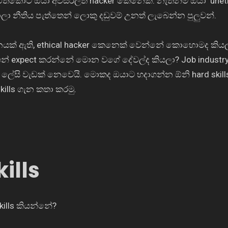
එතකොට ඔයා අවසරලත්
hacker
කෙනෙක්. නැත්නම් ඔයා
unet
 නීතිය පැත්තෙන් ලොකු දඩුවම් උනත් ලැබෙන්න පුලුවන්.
නයක් ඇති
, ethical hacker
කෙනෙක් වෙන්නේ කොහොමද කිය
න්
expect කරන්නේ
මොන වගේ දේවල්ද කියලා
? Job indust
ේසි වැඩක් නෙවෙයි. මොකද ඔයාට හදාගන්න ඕනි
hard skil
kills
ගැන කතා කරමු.
ills
kills
කියන්නේ
?