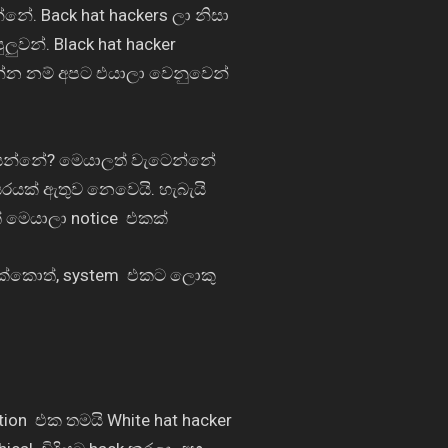
න්නේ.
Back hat hackers
ලා නිසා
ුලුවන්.
Black hat hacker
්න නම් අපට එයාලා වෙනුවෙන්
යන්නේ
?
මෙයාලත් වැටෙන්නේ
ක් ඇතුව නෙවෙයි. හැබැයි
 මෙයාලා
notice
එකක්
ක්කොත්
, system
එකට ලොකු
tion
එක තමයි
White hat hacker