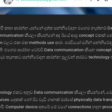
 අපි කතා කරන්න යන්නේ දත්ත සන්නිවේදන එහෙම නැත්නම් Da
unication කියලා කියන්නේ අද ඊයේ ආපු concept එකක් නෙවෙ
on වලට එක එක methods use කරා. පරවියෝ මගින් සන්නිවේ
ිං එහෙම ආරම්භ වෙච්චි Data communication කියන concept
 තැනකට සන්නිවේදන කරන්න පුලුවන් තරමට technology එක
logy එකට අනුව Data communication කියලා කියන්නේ, මො
ices දෙකක් හෝ ඊට වැඩි ගානක් ඔස්සේ physically data tr
හරි. Computer device අතරේ මේ වගේ connections හදන pr