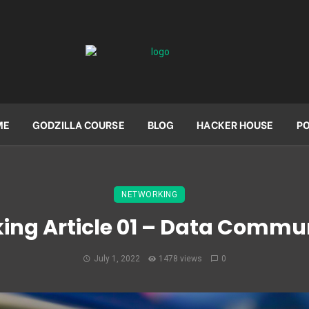
ME
GODZILLA COURSE
BLOG
HACKER HOUSE
P
NETWORKING
ing Article 01 – Data Commu
July 1, 2022
1478 views
0