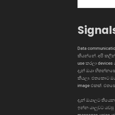
Signal
Data communicati
කියන්නේ. අපි කලි
use කරලා devices 
දැන් ඔයා හිතන්නක
කියලා. එතකොට ඔය
image එකක්. එතක
දැන් ඔයාලට තියෙන
ඉන්න යාලුවට යවපු